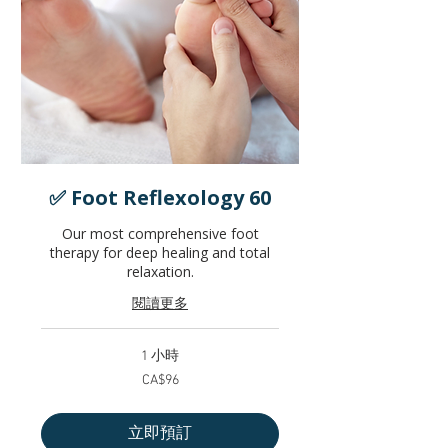
✅ Foot Reflexology 60
Our most comprehensive foot
therapy for deep healing and total
relaxation.
閱讀更多
1 小時
96
CA$96
加
拿
大
元
立即預訂