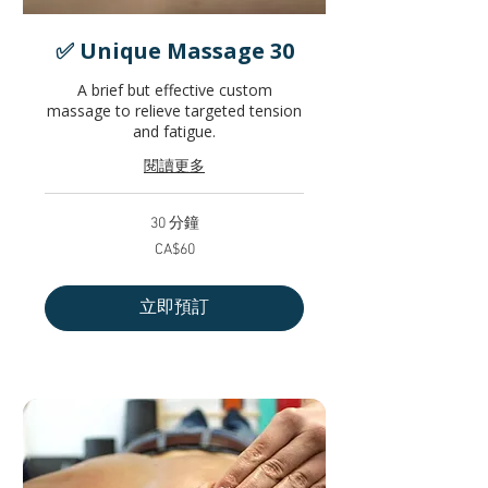
✅ Unique Massage 30
A brief but effective custom
massage to relieve targeted tension
and fatigue.
閱讀更多
30 分鐘
60
CA$60
加
拿
大
元
立即預訂