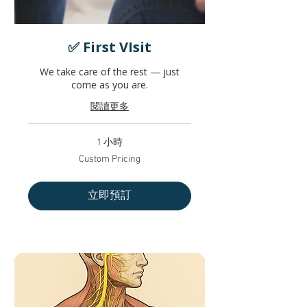
✅ First VIsit
We take care of the rest — just
come as you are.
閱讀更多
1 小時
Custom
Custom Pricing
Pricing
立即預訂