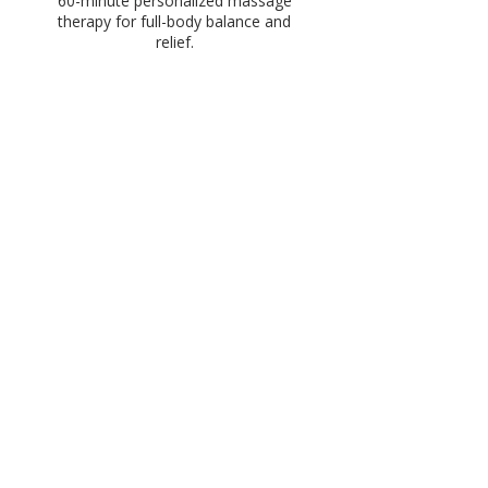
60-minute personalized massage
therapy for full-body balance and
relief.
閱讀更多
1 小時
120
CA$120
加
拿
大
元
立即預訂