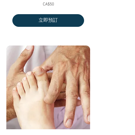
50
CA$50
加
拿
大
元
立即預訂