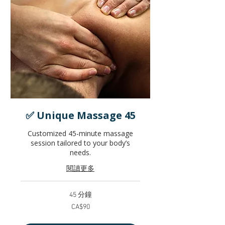
✅ Unique Massage 45
Customized 45-minute massage
session tailored to your body’s
needs.
閱讀更多
45 分鐘
90
CA$90
加
拿
大