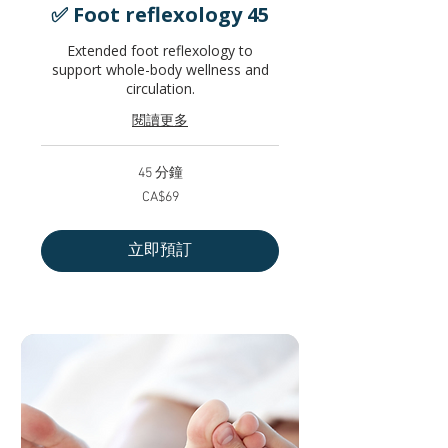
✅ Foot reflexology 45
Extended foot reflexology to
support whole-body wellness and
circulation.
閱讀更多
45 分鐘
69
CA$69
加
拿
大
元
立即預訂