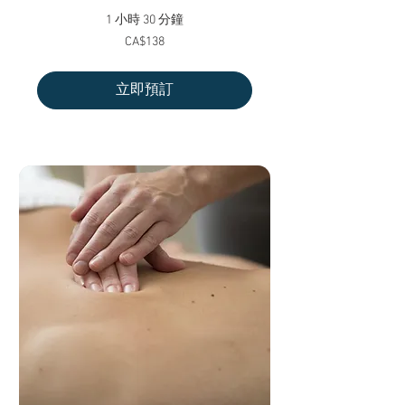
1 小時 30 分鐘
138
CA$138
加
拿
大
元
立即預訂