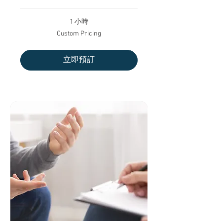
1 小時
Custom
Custom Pricing
Pricing
立即預訂