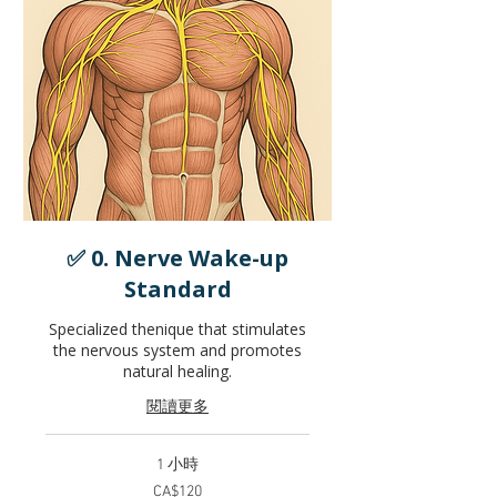
✅ 0. Nerve Wake-up
Standard
Specialized thenique that stimulates
the nervous system and promotes
natural healing.
閱讀更多
1 小時
120
CA$120